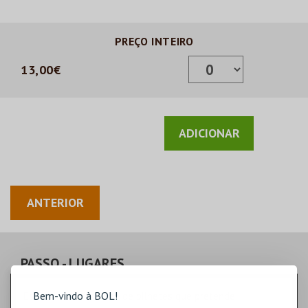
PREÇO INTEIRO
13,00€
ANTERIOR
PASSO
- LUGARES
Bem-vindo à BOL!
Escolha a quantidade de bilhetes que pretende