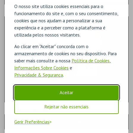
O nosso site utiliza cookies essenciais para o
PASSO
- SECTOR
funcionamento do site e, com o seu consentimento,
cookies que nos ajudam a personalizar a sua
ENTRADA
experiência e a perceber como a plataforma é
utilizada pelos nossos visitantes.
Ao clicar em "Aceitar" concorda com o
armazenamento de cookies no seu dispositivo. Para
saber mais consulte a nossa
Política de Cookies
,
Informações Sobre Cookies
e
Privacidade & Segurança
.
Aceitar
Rejeitar não essenciais
PASSO
- SESSÃO
Gerir Preferências
QUARTA-FEIRA | 25 NOV 2026 | 21:00