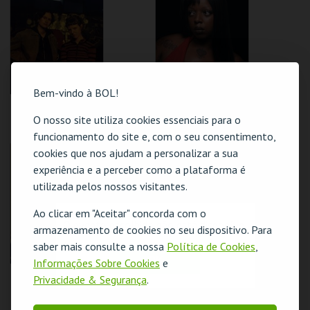
MAIS INFO
MAIS INFO
COMPRAR
COMPRAR
Bem-vindo à BOL!
CURBSIDE
KEIYAA
LAMBSEAR + ANAÍS
O nosso site utiliza cookies essenciais para o
funcionamento do site e, com o seu consentimento,
GALERIA ZÉ DOS
GALERIA ZÉ DOS
cookies que nos ajudam a personalizar a sua
ESGOTADO
BOIS
BOIS
experiência e a perceber como a plataforma é
utilizada pelos nossos visitantes.
MAIS INFO
MAIS INFO
Ao clicar em "Aceitar" concorda com o
COMPRAR
COMPRAR
O evento escolhido não está disponível
armazenamento de cookies no seu dispositivo. Para
saber mais consulte a nossa
Política de Cookies
,
OK
Informações Sobre Cookies
e
SUPERFAN
GEORDIE GREEP
Privacidade & Segurança
.