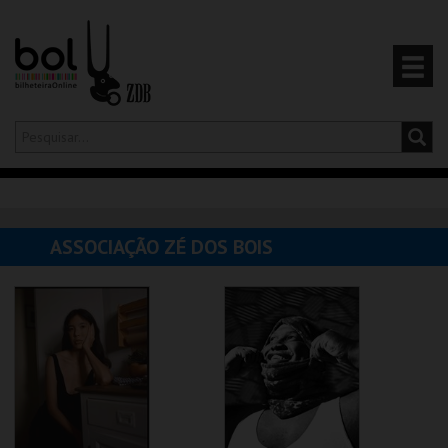
Olá,
iniciar sessão
PT
0
CARRINHO
ASSOCIAÇÃO ZÉ DOS BOIS
EVENTOS
CARTÕES
PRODUTOS