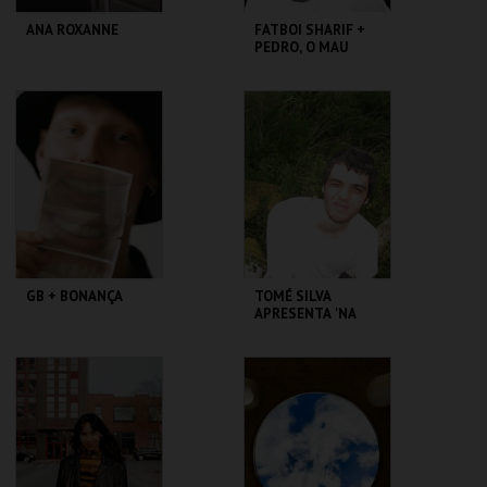
ANA ROXANNE
FATBOI SHARIF +
PEDRO, O MAU
IGREJA DE ST.
GALERIA ZÉ DOS
GEORGE
BOIS
MAIS INFO
MAIS INFO
COMPRAR
COMPRAR
GB + BONANÇA
TOMÉ SILVA
APRESENTA 'NA
SOBREDA' +
TAPETE MÁGICO
GALERIA ZÉ DOS
GALERIA ZÉ DOS
BOIS
BOIS
MAIS INFO
MAIS INFO
COMPRAR
COMPRAR