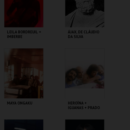
COMPRAR
COMPRAR
LEILA BORDREUIL +
ÁJAX, DE CLÁUDIO
IMBERBE
DA SILVA
GALERIA ZÉ DOS
ZDB 8 MARVILA
BOIS
MAIS INFO
MAIS INFO
COMPRAR
COMPRAR
MAYA ONGAKU
HEROÍNA +
IGUANAS + PRADO
GALERIA ZÉ DOS
GALERIA ZÉ DOS
BOIS
BOIS