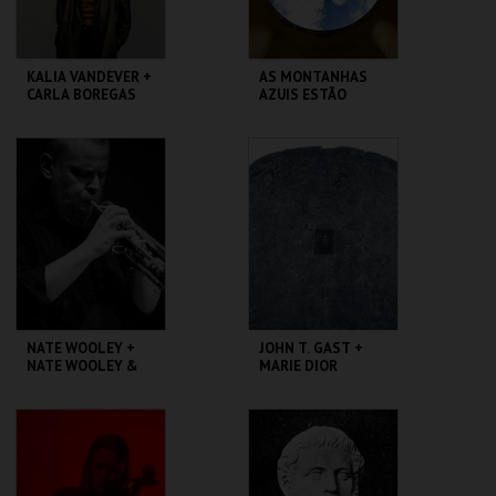
KALIA VANDEVER +
AS MONTANHAS
CARLA BOREGAS
AZUIS ESTÃO
SEMPRE A
CAMINHAR, DE
MARIA GIL
GALERIA ZÉ DOS
ZDB 8 MARVILA
BOIS
MAIS INFO
MAIS INFO
COMPRAR
COMPRAR
NATE WOOLEY +
JOHN T. GAST +
NATE WOOLEY &
MARIE DIOR
JOAO ALMEIDA
GALERIA ZÉ DOS
GALERIA ZÉ DOS
BOIS
BOIS
MAIS INFO
MAIS INFO