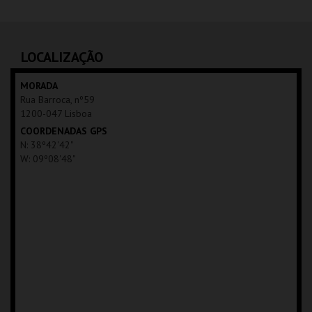
GALERIA ZÉ DOS
BOIS
LOCALIZAÇÃO
MAIS INFO
MORADA
Rua Barroca, nº59
COMPRAR
1200-047 Lisboa
COORDENADAS GPS
N: 38º42'42"
W: 09º08'48"