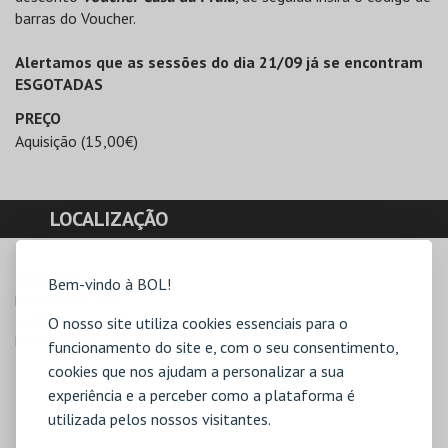
barras do Voucher.
Alertamos que as sessões do dia 21/09 já se encontram
ESGOTADAS
PREÇO
Aquisição (15,00€)
LOCALIZAÇÃO
MORADA
Bem-vindo à BOL!
Rua Barroca, nº59

1200-047 Lisboa
O nosso site utiliza cookies essenciais para o
Direcções para Associação Zé dos Bois
funcionamento do site e, com o seu consentimento,
cookies que nos ajudam a personalizar a sua
experiência e a perceber como a plataforma é
utilizada pelos nossos visitantes.