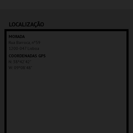
GALERIA ZÉ DOS
BOIS
LOCALIZAÇÃO
MAIS INFO
MORADA
Rua Barroca, nº59
COMPRAR
1200-047 Lisboa
COORDENADAS GPS
N: 38º42'42"
W: 09º08'48"