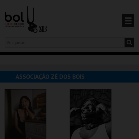
Olá,
iniciar sessão
PT
0
CARRINHO
ASSOCIAÇÃO ZÉ DOS BOIS
EVENTOS
CARTÕES
PRODUTOS