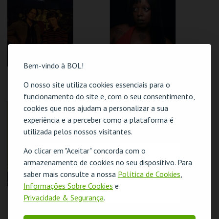
MAIS INFO
MAIS INFO
COMPRAR
COMPRAR
Bem-vindo à BOL!
CURBSIDE
KEIYAA
LAMBSEAR + ANAÍS
O nosso site utiliza cookies essenciais para o
funcionamento do site e, com o seu consentimento,
GALERIA ZÉ DOS
GALERIA ZÉ DOS
cookies que nos ajudam a personalizar a sua
ESGOTADO
BOIS
BOIS
experiência e a perceber como a plataforma é
utilizada pelos nossos visitantes.
MAIS INFO
MAIS INFO
Ao clicar em "Aceitar" concorda com o
COMPRAR
COMPRAR
O evento escolhido não está disponível
armazenamento de cookies no seu dispositivo. Para
saber mais consulte a nossa
Política de Cookies
,
OK
Informações Sobre Cookies
e
SUPERFAN
GEORDIE GREEP
Privacidade & Segurança
.