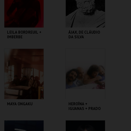
COMPRAR
COMPRAR
LEILA BORDREUIL +
ÁJAX, DE CLÁUDIO
IMBERBE
DA SILVA
GALERIA ZÉ DOS
ZDB 8 MARVILA
BOIS
MAIS INFO
MAIS INFO
COMPRAR
COMPRAR
MAYA ONGAKU
HEROÍNA +
IGUANAS + PRADO
GALERIA ZÉ DOS
GALERIA ZÉ DOS
BOIS
BOIS