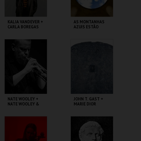
KALIA VANDEVER +
AS MONTANHAS
CARLA BOREGAS
AZUIS ESTÃO
SEMPRE A
CAMINHAR, DE
MARIA GIL
GALERIA ZÉ DOS
ZDB 8 MARVILA
BOIS
MAIS INFO
MAIS INFO
COMPRAR
COMPRAR
NATE WOOLEY +
JOHN T. GAST +
NATE WOOLEY &
MARIE DIOR
JOAO ALMEIDA
GALERIA ZÉ DOS
GALERIA ZÉ DOS
BOIS
BOIS
MAIS INFO
MAIS INFO