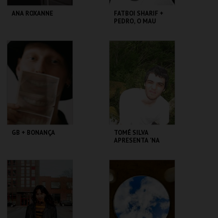
ANA ROXANNE
FATBOI SHARIF +
PEDRO, O MAU
IGREJA DE ST.
GALERIA ZÉ DOS
GEORGE
BOIS
MAIS INFO
MAIS INFO
COMPRAR
COMPRAR
GB + BONANÇA
TOMÉ SILVA
APRESENTA 'NA
SOBREDA' +
TAPETE MÁGICO
GALERIA ZÉ DOS
GALERIA ZÉ DOS
BOIS
BOIS
MAIS INFO
MAIS INFO
COMPRAR
COMPRAR