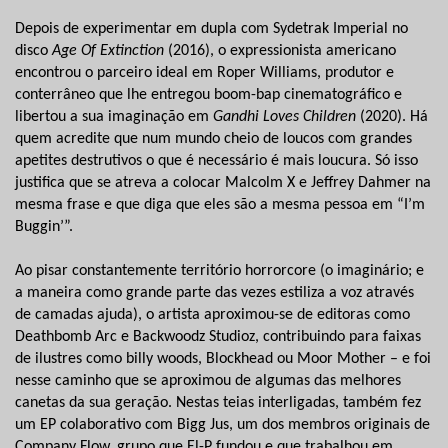
Depois de experimentar em dupla com Sydetrak Imperial no
disco
Age Of Extinction
(2016), o expressionista americano
encontrou o parceiro ideal em Roper Williams, produtor e
conterrâneo que lhe entregou boom-bap cinematográfico e
libertou a sua imaginação em
Gandhi Loves Children
(2020). Há
quem acredite que num mundo cheio de loucos com grandes
apetites destrutivos o que é necessário é mais loucura. Só isso
justifica que se atreva a colocar Malcolm X e Jeffrey Dahmer na
mesma frase e que diga que eles são a mesma pessoa em “I’m
Buggin’”.
Ao pisar constantemente território horrorcore (o imaginário; e
a maneira como grande parte das vezes estiliza a voz através
de camadas ajuda), o artista aproximou-se de editoras como
Deathbomb Arc e Backwoodz Studioz, contribuindo para faixas
de ilustres como billy woods, Blockhead ou Moor Mother – e foi
nesse caminho que se aproximou de algumas das melhores
canetas da sua geração. Nestas teias interligadas, também fez
um EP colaborativo com Bigg Jus, um dos membros originais de
Company Flow, grupo que El-P fundou e que trabalhou em