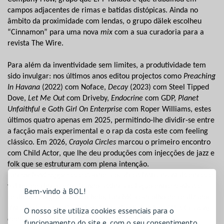
campos adjacentes de rimas e batidas distópicas. Ainda no
âmbito da proximidade com lendas, o grupo dälek escolheu
“Cinnamon” para uma nova
mix
com a sua curadoria para a
revista The Wire.
Para além da inventividade sem limites, a produtividade tem
sido invulgar: nos últimos anos editou projectos como
Preaching
In Havana
(2022)
com Noface,
Decay
(2023) com Steel Tipped
Dove,
Let Me Out
com Driveby,
Endocrine
com GDP,
Planet
Unfaithful
e
Goth Girl On Enterprise
com Roper Williams, estes
últimos quatro apenas em 2025, permitindo-lhe dividir-se entre
a facção mais experimental e o rap da costa este com feeling
clássico. Em 2026,
Crayola Circles
marcou o primeiro encontro
com Child Actor, que lhe deu produções com injecções de jazz e
folk que se estruturam com plena intenção.
Um
method rapper
que dorme a ouvir os instrumentais em que
vai ter de rimar, estreitando assim a relação entre sonhos e
Bem-vindo à BOL!
realidade, o grotesco e o belo. Um MC com olho de realizador
(influenciado por David Lynch, Stanley Kubrick ou Wes Craven) a
O nosso site utiliza cookies essenciais para o
dedicar-se a bizarrias com ideias inauditas. AR
funcionamento do site e, com o seu consentimento,