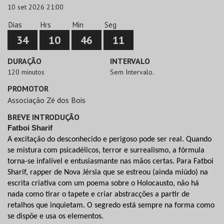
10 set 2026 21:00
Dias
Hrs
Min
Seg
34
10
46
10
DURAÇÃO
INTERVALO
120 minutos
Sem Intervalo.
PROMOTOR
Associação Zé dos Bois
BREVE INTRODUÇÃO
Fatboi Sharif
A excitação do desconhecido e perigoso pode ser real. Quando
se mistura com psicadélicos, terror e surrealismo, a fórmula
torna-se infalível e entusiasmante nas mãos certas. Para Fatboi
Sharif, rapper de Nova Jérsia que se estreou (ainda miúdo) na
escrita criativa com um poema sobre o Holocausto, não há
nada como tirar o tapete e criar abstracções a partir de
retalhos que inquietam. O segredo está sempre na forma como
se dispõe e usa os elementos.